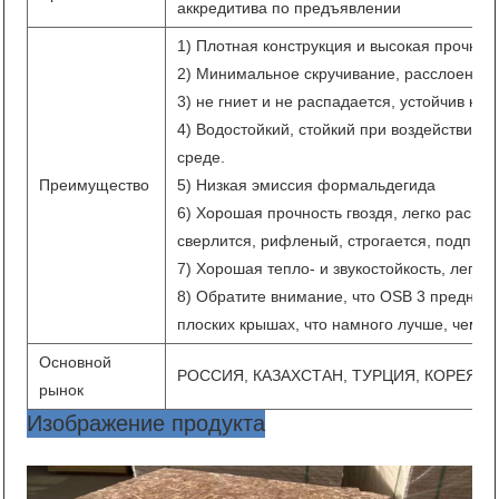
аккредитива по предъявлении
1) Плотная конструкция и высокая прочнос
2) Минимальное скручивание, расслоение
3) не гниет и не распадается, устойчив к к
4) Водостойкий, стойкий при воздействии 
среде.
Преимущество
5) Низкая эмиссия формальдегида
6) Хорошая прочность гвоздя, легко распил
сверлится, рифленый, строгается, подпили
7) Хорошая тепло- и звукостойкость, легко
8) Обратите внимание, что OSB 3 предназ
плоских крышах, что намного лучше, чем 
Основной
РОССИЯ, КАЗАХСТАН, ТУРЦИЯ, КОРЕЯ, 
рынок
Изображение продукта