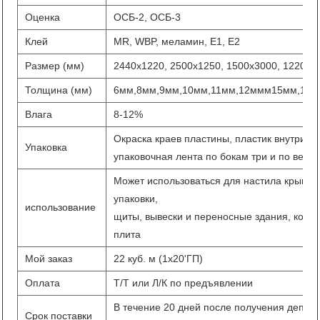
Оценка
ОСБ-2, ОСБ-3
Клей
MR, WBP, меламин, E1, E2
Размер (мм)
2440x1220, 2500x1250, 1500x3000, 1220x2
Толщина (мм)
6мм,8мм,9мм,10мм,11мм,12ммм15мм,18м
Влага
8-12%
Окраска краев пластины, пластик внутри, 
Упаковка
упаковочная лента по бокам три и по верти
Может использоваться для настила крыши,
упаковки,
использование
щиты, вывески и переносные здания, конс
плита
Мой заказ
22 куб. м (1x20'ГП)
Оплата
Т/Т или Л/К по предъявлении
В течение 20 дней после получения депози
Срок поставки