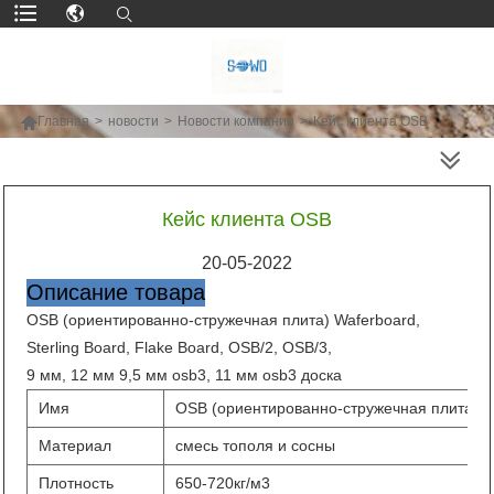

Главная
>
новости
>
Новости компании
>
Кейс клиента OSB
БОЛЬШЕ ПРОДУКТОВ
Кейс клиента OSB
20-05-2022
Описание товара
OSB (ориентированно-стружечная плита) Waferboard,
Sterling Board, Flake Board, OSB/2, OSB/3,
9 мм, 12 мм 9,5 мм osb3, 11 мм osb3 доска
Имя
OSB (ориентированно-стружечная плита)
Материал
смесь тополя и сосны
Плотность
650-720кг/м3