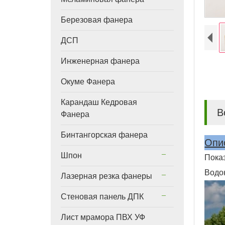
Березовая фанера
ДСП
Инженерная фанера
Окуме Фанера
Карандаш Кедровая
В
Фанера
Бинтангорская фанера
Опи
Шпон
Пока
Водо
Лазерная резка фанеры
Стеновая панель ДПК
Лист мрамора ПВХ УФ