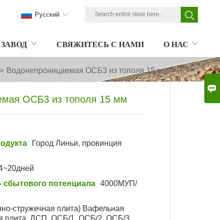
Pусский
ЗАВОД
СВЯЖИТЕСЬ С НАМИ
О НАС
>
Водонепроницаемая ОСБ3 из тополя 15 мм

мая ОСБ3 из тополя 15 мм
одукта
Город Линьи, провинция
4~20дней
- сбытового потенциала
4000МУП/
но-стружечная плита) Вафельная
я плита, ДСП, ОСБ/1, ОСБ/2, ОСБ/3,