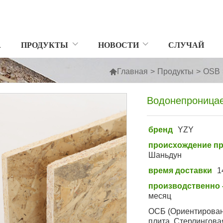
А
ПРОДУКТЫ
НОВОСТИ
СЛУЧАЙ

Главная
>
Продукты
>
OSB
Водонепроницае
бренд
YZY
происхождение пр
Шаньдун
время доставки
1
производственно 
месяц
ОСБ (Ориентирован
плита, Стерлингова