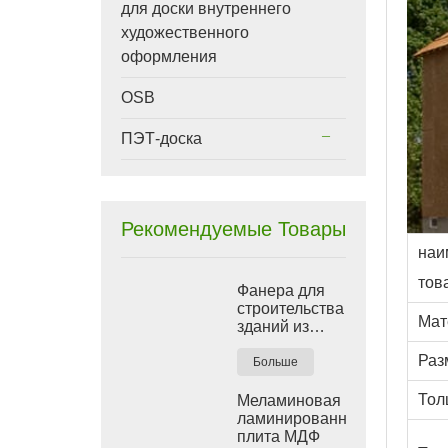
для доски внутреннего
художественного
оформления
OSB
ПЭТ-доска
Рекомендуемые Товары
наи
тов
Фанера для
строительства
Мат
зданий из
красной
Раз
пленки
Больше
Тол
Меламиновая
ламинированная
плита МДФ