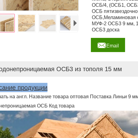
ОСБ/4, (ОСБ1, ОСБ
ОСБ пятизвездочно
ОСБ,Меламиновая о
МУФ-2 ОСБ3 9 мм, 1
ОСБ3 доска

Email
одонепроницаемая ОСБ3 из тополя 15 мм
сание продукции
зать на англ. Название товара оптовая Поставка Линьи 9 м
непроницаемая ОСБ Код товара