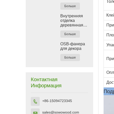
Тол
Больше
Кле
Внутренняя
отделка
При
деревянная
пластиковая
композитная
Больше
Пло
стеновая
панель ДПК
OSB-фанера
Упа
для декора
Больше
При
Опл
Контактная
Дос
Информация
Под
+86-15094723345

sales@sowowood.com
