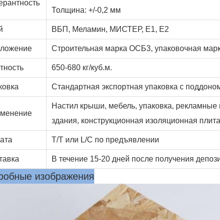
ерантность
Толщина: +/-0,2 мм
й
ВБП, Меламин, МИСТЕР, E1, E2
ложение
Строительная марка ОСБ3, упаковочная мар
тность
650-680 кг/куб.м.
ковка
Стандартная экспортная упаковка с поддоном
Настил крыши, мебель, упаковка, рекламные
менение
здания, конструкционная изоляционная плита
ата
T/T или L/C по предъявлении
тавка
В течение 15-20 дней после получения депоз
робные изображения