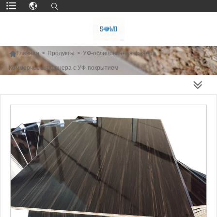

Главная
>
Продукты
>
УФ-облицованная фанера
>
Коммерческая фанера с УФ-покрытием
БОЛЬШЕ ПРОДУКТОВ