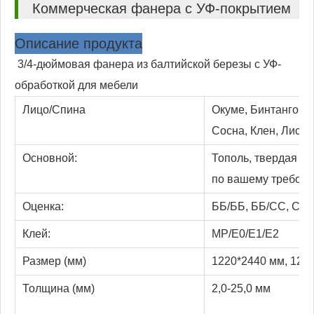
Коммерческая фанера с УФ-покрытием
Описание продукта
3/4-дюймовая фанера из балтийской березы с УФ-
обработкой для мебели
Лицо/Спина
Окуме, Бинтангор, 
Сосна, Клен, Лист
Основной:
Тополь, твердая д
по вашему требова
Оценка:
ББ/ББ, ББ/СС, СС/С
Клей:
МР/Е0/Е1/Е2
Размер (мм)
1220*2440 мм, 125
Толщина (мм)
2,0-25,0 мм